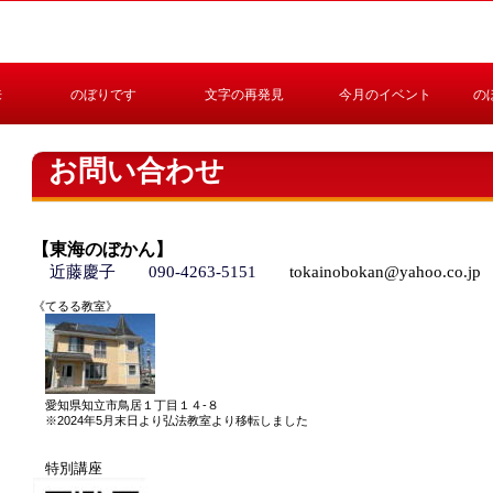
来
のぼりです
文字の再発見
今月のイベント
の
お問い合わせ
【東海のぼかん】
近藤慶子
090-4263-5151
tokainobokan@yahoo.co.jp
《てるる教室》
愛知県知立市鳥居１丁目１４-８
※2024年5月末日より弘法教室より移転しました
特別講座