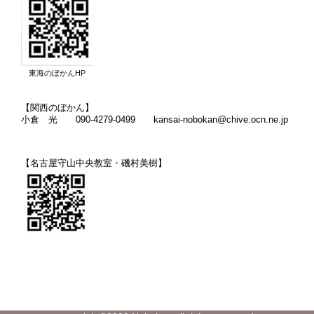
東海のぼかんHP
【関西のぼかん】
小倉 光 090-4279-0499 kansai-nobokan@chive.ocn.ne.jp
【名古屋守山中央教室・磯村美樹】