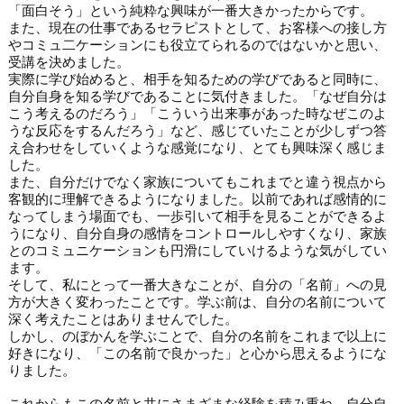
「面白そう」という純粋な興味が一番大きかったからです。
また、現在の仕事であるセラピストとして、お客様への接し方
やコミュ二ケーションにも役立てられるのではないかと思い、
受講を決めました。
実際に学び始めると、相手を知るための学びであると同時に、
自分自身を知る学びであることに気付きました。「なぜ自分は
こう考えるのだろう」「こういう出来事があった時なぜこのよ
うな反応をするんだろう」など、感じていたことが少しずつ答
え合わせをしていくような感覚になり、とても興味深く感じま
した。
また、自分だけでなく家族についてもこれまでと違う視点から
客観的に理解できるようになりました。以前であれば感情的に
なってしまう場面でも、一歩引いて相手を見ることができるよ
うになり、自分自身の感情をコントロールしやすくなり、家族
とのコミュニケーションも円滑にしていけるような気がしてい
ます。
そして、私にとって一番大きなことが、自分の「名前」への見
方が大きく変わったことです。学ぶ前は、自分の名前について
深く考えたことはありませんでした。
しかし、のぼかんを学ぶことで、自分の名前をこれまで以上に
好きになり、「この名前で良かった」と心から思えるようにな
りました。
これからもこの名前と共にさまざまな経験を積み重ね、自分自